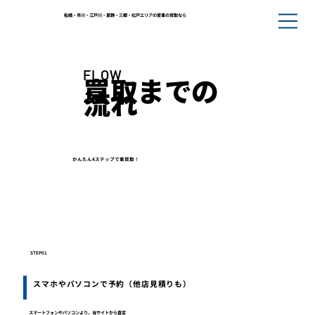
船橋・市川・江戸川・葛飾・三郷・松戸エリアの愛車の買取なら
FLOW
買取までの
流れ
かんたん4ステップで車買取！
STEP01
スマホやパソコンで予約（他店見積りも）
スマートフォンやパソコンより、当サイトから査定