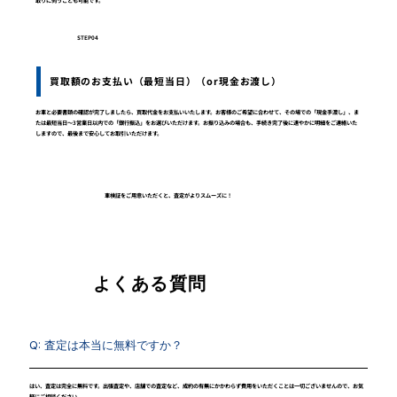
取りに伺うことも可能です。
STEP04
買取額のお支払い（最短当日）（or現金お渡し）
お車と必要書類の確認が完了しましたら、買取代金をお支払いいたします。お客様のご希望に合わせて、その場での「現金手渡し」、ま
たは最短当日〜3営業日以内での「銀行振込」をお選びいただけます。お振り込みの場合も、手続き完了後に速やかに明細をご連絡いた
しますので、最後まで安心してお取引いただけます。
車検証をご用意いただくと、査定がよりスムーズに！
よくある質問
Q: 査定は本当に無料ですか？
​はい、査定は完全に無料です。出張査定や、店舗での査定など、成約の有無にかかわらず費用をいただくことは一切ございませんので、お気
軽にご相談ください。