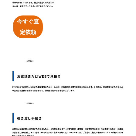
依頼をお願いいたします。他店で査定した見積りが
あれば、見積りデータも合わせてお送りください。
今すぐ査
定依頼
STEP02
お電話またはWEBで見積り
STEP01にてご記入いただいた電話番号またはメールにて、対象車種の見積り金額をお伝えします。その際に、詳細情報をいただくとよ
り正確なお見積りを提示できますので、詳細をお伺いする場合がございます。
STEP03
引き渡し手続き
ご提示した査定額にご納得いただけましたら、ご契約となります。必要な書類（車検証・自賠責保険証など）をご準備いただき、お車の
お引き渡し日を決定します。船橋・市川・江戸川・葛飾・三郷・松戸エリアであれば、ご自宅やご指定の場所までスタッフが無料で引き